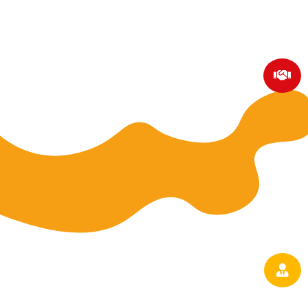
Un accompagnement
personnalisé tout au long de ton
parcours
Dès ton admission, un conseiller en formation
dédié à ta filière te suivra pas à pas.
Que ce

soit pour trouver une entreprise, te guider
dans tes cours ou t’accompagner jusqu’à
l’obtention de ton certification, tu pourras
toujours compter sur un soutien personnalisé.
Des titres et certifications
reconnus par l’État
Nos formations sont certifiées et reconnues
par l’État. Ce précieux atout te garantit une

formation de qualité et te donne un sérieux
avantage auprès des employeurs.