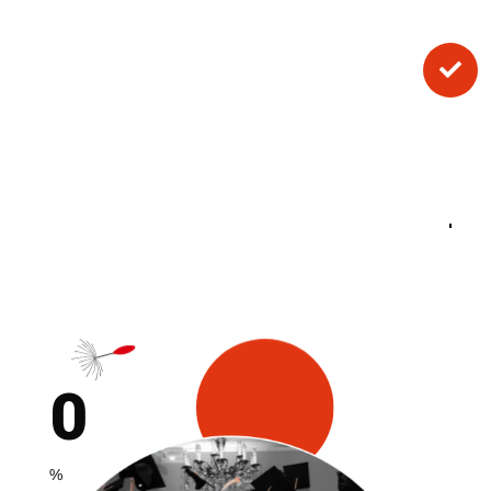
L’alternance, c’est le combo parfait : théorie
en cours et pratique en entreprise. Tu
acquiers des compétences concrètes tout en

te plongeant directement dans le monde du
travail.
Résultat : tu es prêt(e) à intégrer le marché
de l’emploi dès ton certification en poche !
0
%