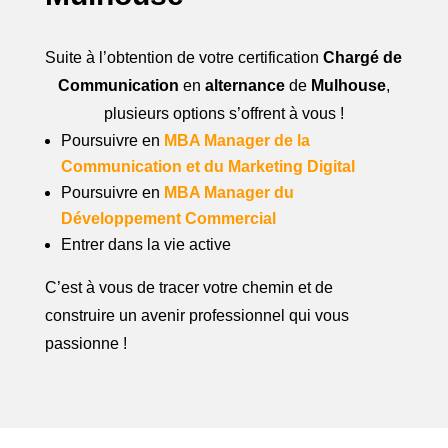
R
5
E
E
Suite à l’obtention de votre certification
Chargé de
N
Communication
en
alternance
de
Mulhouse
,
S
2
plusieurs options s’offrent à vous !
Poursuivre en
MBA Manager de la
0
Communication et du Marketing Digital
2
Poursuivre en
MBA Manager du
Développement Commercial
5
Entrer dans la vie active
C’est à vous de tracer votre chemin et de
construire un avenir professionnel qui vous
passionne !