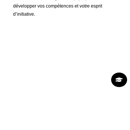
développer vos compétences et votre esprit
d’initiative.
Un cadre de travail moderne et
motivant
À l’ESGM Proformat, tu évolueras dans un
environnement conçu pour te faire réussir.

Espaces lumineux, équipements récents et
ambiance dynamique : tout est fait pour que
tu te sentes bien et que ton apprentissage soit
à la fois efficace et agréable.