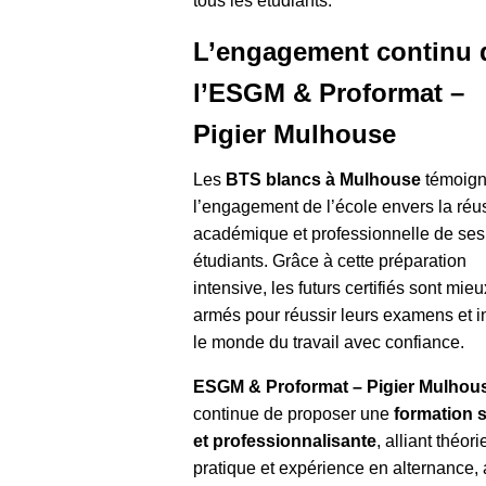
tous les étudiants.
L’engagement continu 
l’ESGM & Proformat –
Pigier Mulhouse
Les
BTS blancs à Mulhouse
témoign
l’engagement de l’école envers la réu
académique et professionnelle de ses
étudiants. Grâce à cette préparation
intensive, les futurs certifiés sont mieu
armés pour réussir leurs examens et i
le monde du travail avec confiance.
ESGM & Proformat – Pigier Mulhou
continue de proposer une
formation s
et professionnalisante
, alliant théori
pratique et expérience en alternance, 