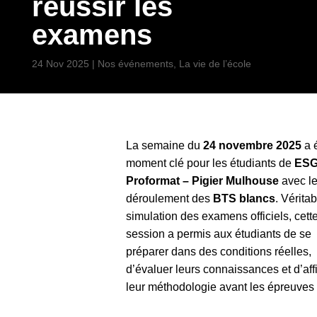
réussir les
examens
24 Nov 2025
|
Nos événements
,
La vie de l’école
La semaine du
24 novembre 2025
a 
moment clé pour les étudiants de
ESG
Proformat – Pigier Mulhouse
avec l
déroulement des
BTS blancs
. Vérita
simulation des examens officiels, cett
session a permis aux étudiants de se
préparer dans des conditions réelles,
d’évaluer leurs connaissances et d’aff
leur méthodologie avant les épreuves 