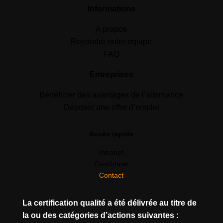
Informations
A propos
Rejoindre notre équipe
FAQ
Entreprises
Bénéficier des avantages de l’alternance
Déposer une offre d’emploi
Accès rapide
Intranet
Candidater
Contact
La certification qualité a été délivrée au titre de
la ou des catégories d’actions suivantes :