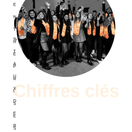
E
0
N
T
%
R
T
E
A
P
U
R
Chiffres clés
X
I
D
S
E
E
R
S