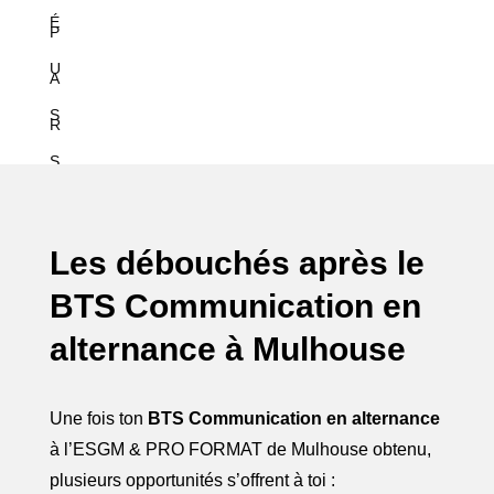
É
P
U
A
S
R
S
T
I
E
T
Les débouchés après le
N
BTS Communication en
E
A
alternance à Mulhouse
E
I
N
R
Une fois ton
BTS Communication en alternance
2
E
à l’ESGM & PRO FORMAT de
Mulhouse
obtenu,
plusieurs opportunités s’offrent à toi :
0