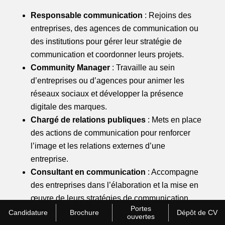
S
Responsable communication
: Rejoins des
2
entreprises, des agences de communication ou
5
des institutions pour gérer leur stratégie de
communication et coordonner leurs projets.
Community Manager
: Travaille au sein
d’entreprises ou d’agences pour animer les
réseaux sociaux et développer la présence
digitale des marques.
Chargé de relations publiques
: Mets en place
des actions de communication pour renforcer
l’image et les relations externes d’une
entreprise.
Consultant en communication
: Accompagne
des entreprises dans l’élaboration et la mise en
œuvre de leurs stratégies de communication.
Portes
Poursuite d’études en
alternance
: Si tu
Candidature
Brochure
Dépôt de CV
ouvertes
souhaites aller plus loin, tu peux poursuivre en