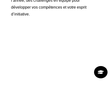
l’année, des challenges en équipe pour
développer vos compétences et votre esprit
d’initiative.
Un cadre de travail moderne et
motivant
À l’ESGM Proformat, tu évolueras dans un
environnement conçu pour te faire réussir.

Espaces lumineux, équipements récents et
ambiance dynamique : tout est fait pour que
tu te sentes bien et que ton apprentissage
soit à la fois efficace et agréable.