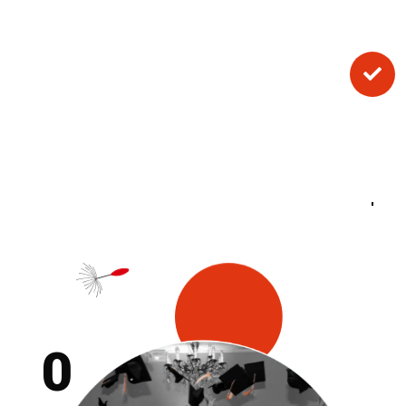
L’alternance, c’est le combo parfait : théorie
en cours et pratique en entreprise. Tu
acquiers des compétences concrètes tout en

te plongeant directement dans le monde du
travail.
Résultat : tu es prêt(e) à intégrer le marché
de l’emploi dès ton certification en poche !
0