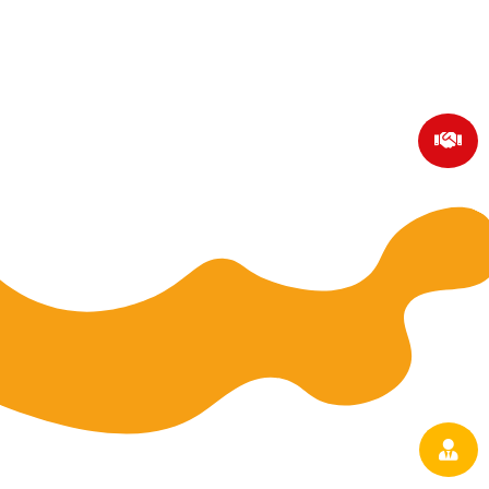
Un accompagnement
personnalisé tout au long de ton
parcours
Dès ton admission, un conseiller en formation
dédié à ta filière te suivra pas à pas.
Que ce

soit pour trouver une entreprise, te guider
dans tes cours ou t’accompagner jusqu’à
l’obtention de ton certification, tu pourras
toujours compter sur un soutien personnalisé.
Des titres et certifications
reconnus par l’État
Nos formations sont certifiées et reconnues
par l’État. Ce précieux atout te garantit une

formation de qualité et te donne un sérieux
avantage auprès des employeurs.