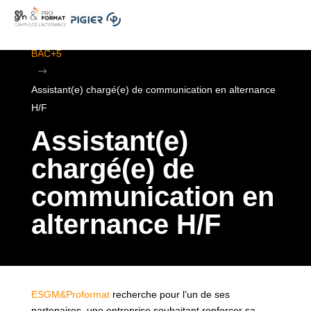
.
ESGM Mulhouse | Formations en Alternance | BTS au
BAC+5
$
Assistant(e) chargé(e) de communication en alternance
H/F
Assistant(e)
chargé(e) de
communication en
alternance H/F
ESGM&Proformat
recherche pour l’un de ses
partenaires, une entreprise souhaitant renforcer sa