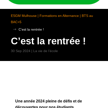
ESGM Mulhouse | Formations en Alternance | BTS au
BAC+5
$
C’est la rentrée !
C’est la rentrée !
30 Sep 2024
|
La vie de l’école
Une année 2024 pleine de défis et de
découvertes pour nos étudiants
.