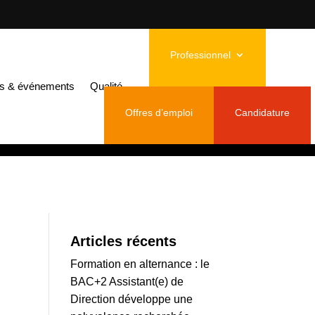
yrama des Grandes Écoles de Mulhouse
Professionnel
u Salon
és & événements
Qualité
house
Offres d’emploi
Candidature
Articles récents
Formation en alternance : le
BAC+2 Assistant(e) de
Direction développe une