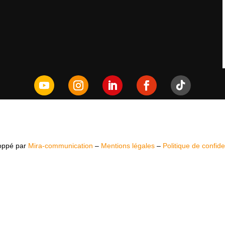
oppé par
Mira-communication
–
Mentions légales
–
Politique de confiden