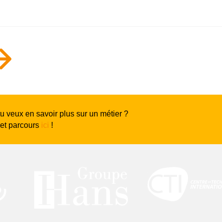
$
tu veux en savoir plus sur un métier ?
 et parcours
ici
!