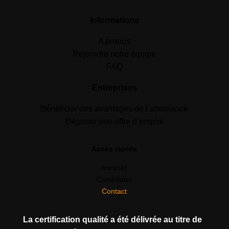
Informations
A propos
Rejoindre notre équipe
FAQ
Entreprises
Bénéficier des avantages de l’alternance
Déposer une offre d’emploi
Accès rapide
Intranet
Candidater
Contact
La certification qualité a été délivrée au titre de