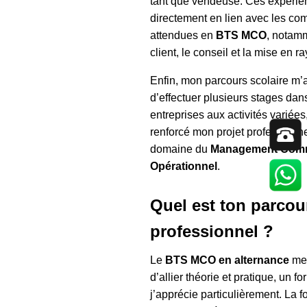
tant que vendeuse. Ces expérie
directement en lien avec les c
attendues en
BTS MCO
, notamm
client, le conseil et la mise en r
Enfin, mon parcours scolaire m’
d’effectuer plusieurs stages dan
entreprises aux activités variées
renforcé mon projet professionn
domaine du
Management Comm
Opérationnel
.
Quel est ton parcou
professionnel ?
Le
BTS MCO en alternance
me
d’allier théorie et pratique, un f
j’apprécie particulièrement. La f