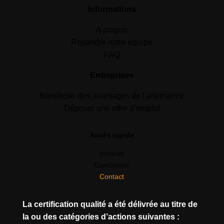
Informations
A propos
Rejoindre notre équipe
FAQ
Entreprises
Bénéficier des avantages de l’alternance
Déposer une offre d’emploi
Accès rapide
Intranet
Candidater
Contact
La certification qualité a été délivrée au titre de
la ou des catégories d’actions suivantes :