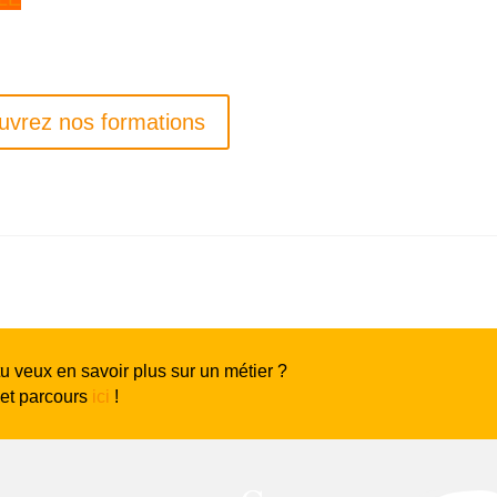
uvrez nos formations
tu veux en savoir plus sur un métier ?
 et parcours
ici
!