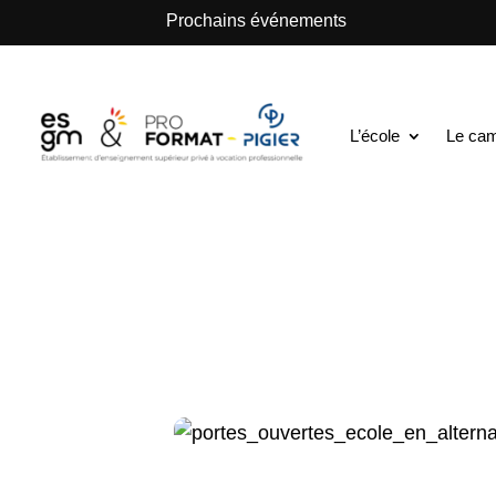
.
Prochains événements
ESGM Mulhouse | Formations en Alternance | B
Journée Portes 
L’école
Le ca
7 Juin 2024
|
Nos événements