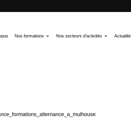
TS au BAC+5
$
Journée Portes Ouvertes du 29 juin 2024
Ouvertes du 29 juin 202
mpus
Nos formations
Nos secteurs d’activités
Actualit