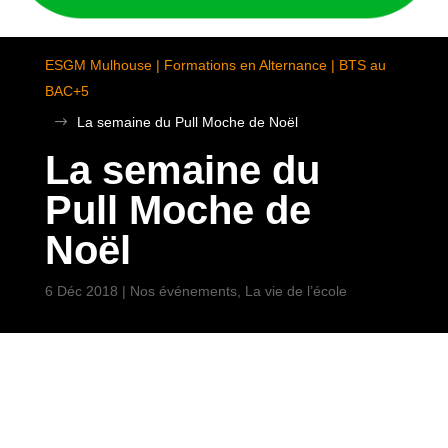
ESGM Mulhouse | Formations en Alternance | BTS au
BAC+5
$
La semaine du Pull Moche de Noël
La semaine du
Pull Moche de
Noël
6 Déc 2018
|
Nos événements
,
La vie de l’école