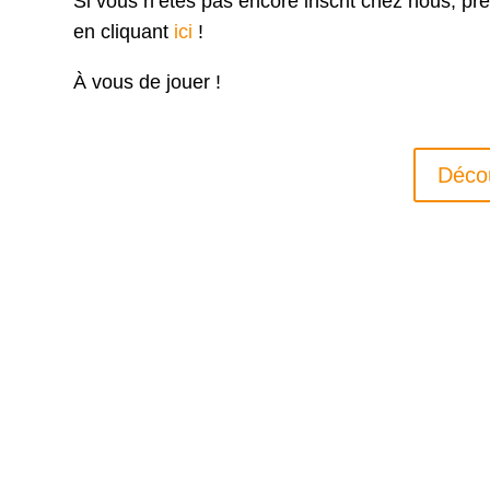
Si vous n’êtes pas encore inscrit chez nous, p
en cliquant
ici
!
À vous de jouer !
Déco