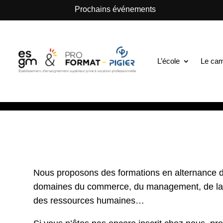
.
Prochains événements
ESGM Mulhouse | Formations en Alternance | B
Nos entreprises 
L’école
Le ca
alternants !
18 Mar 2022
|
La vie de l’école
Nous proposons des formations en alternance 
domaines du commerce, du management, de la ge
des ressources humaines…