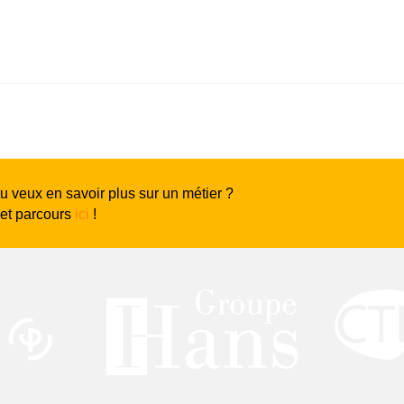
tu veux en savoir plus sur un métier ?
 et parcours
ici
!