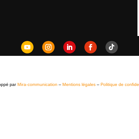
oppé par
Mira-communication
–
Mentions légales
–
Politique de confiden