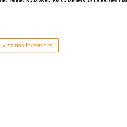
renez rendez-vous avec nos conseillers formation dès ma
uvrez nos formations