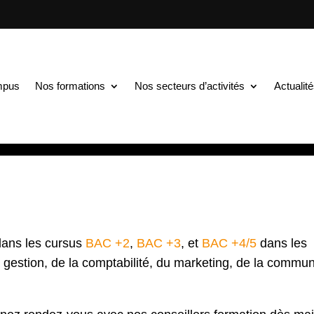
TS au BAC+5
$
Nos entreprises partenaires recrutent plus de 100 alte
partenaires recrutent p
mpus
Nos formations
Nos secteurs d’activités
Actualit
dans les cursus
BAC +2
,
BAC +3
, et
BAC +4/5
dans les
stion, de la comptabilité, du marketing, de la commun