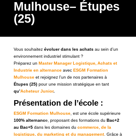
Mulhouse– Étupes
(25)
Vous souhaitez
évoluer dans les achats
au sein d’un
environnement industriel stimulant ?
Préparez un
Master Manager Logistique, Achats et
Industrie en alternance
avec
ESGM Formation
Mulhouse
et rejoignez l’un de nos partenaires à
Étupes (25)
pour une mission stratégique en tant
qu’
Acheteur Junior
.
Présentation de l’école :
ESGM Formation Mulhouse
, est une école supérieure
100% alternanc
e, proposant des formations du
Bac+2
au Bac+5
dans les domaines du
commerce, de la
logistique, du marketing et du management
. Grâce à