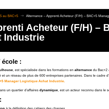
TS au BAC+5
$
Alternance – Apprenti Acheteur (F/H) – BAC+5 Manage
prenti Acheteur (F/H) 
 Industrie
/ école :
ulhouse
, est spécialisée dans les formations en
alternance
du Bac+2 
et un réseau de plus de 600 entreprises partenaires. Dans le cadre d
+5 Manager Logistique Achat Industrie.
ans un quartier d’affaires
dynamique
, est un acteur reconnu dans le 
 :
tion
à la définition des cahiers des charges