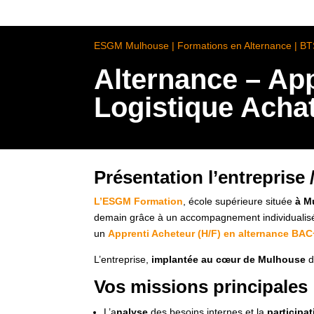
ESGM Mulhouse | Formations en Alternance | B
Alternance – Ap
Logistique Achat
Présentation l’entreprise 
L’ESGM Formation
, école supérieure située
à M
demain grâce à un accompagnement individualisé 
un
Apprenti Acheteur (H/F) en alternance BAC
L’entreprise,
implantée au cœur de Mulhouse
d
Vos missions principales
L’a
nalyse
des besoins internes et la
participa