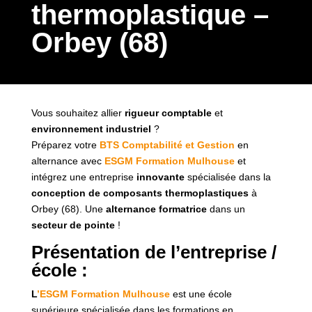
thermoplastique –
Orbey (68)
Vous souhaitez allier
rigueur comptable
et
environnement industriel
?
Préparez votre
BTS Comptabilité et Gestion
en
alternance avec
ESGM Formation Mulhouse
et
intégrez une entreprise
innovante
spécialisée dans la
conception de composants thermoplastiques
à
Orbey (68). Une
alternance formatrice
dans un
secteur de pointe
!
Présentation de l’entreprise /
école :
L
’ESGM Formation Mulhouse
est une école
supérieure spécialisée dans les formations en