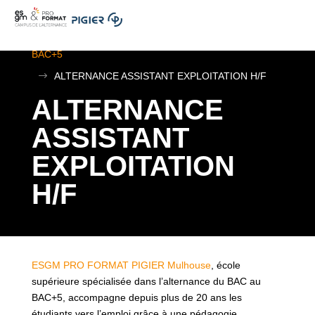
.
ESGM Mulhouse | Formations en Alternance | BTS au
BAC+5
$
ALTERNANCE ASSISTANT EXPLOITATION H/F
ALTERNANCE
ASSISTANT
EXPLOITATION
H/F
ESGM PRO FORMAT PIGIER Mulhouse
, école
supérieure spécialisée dans l’alternance du BAC au
BAC+5, accompagne depuis plus de 20 ans les
étudiants vers l’emploi grâce à une pédagogie