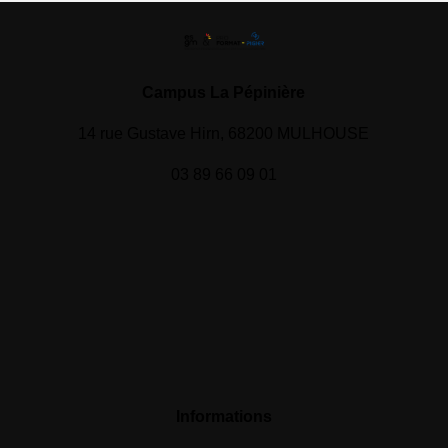
Campus La Pépinière
14 rue Gustave Hirn, 68200 MULHOUSE
03 89 66 09 01
Informations