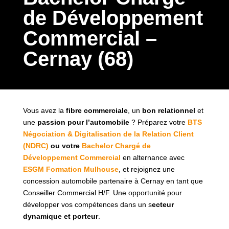
de Développement
Commercial –
Cernay (68)
Vous avez la
fibre commerciale
, un
bon relationnel
et
une
passion pour l’automobile
? Préparez votre
BTS
Négociation & Digitalisation de la Relation Client
(NDRC)
ou votre
Bachelor Chargé de
Développement Commercial
en alternance avec
ESGM Formation Mulhouse
, et rejoignez une
concession automobile partenaire à Cernay en tant que
Conseiller Commercial H/F. Une opportunité pour
développer vos compétences dans un s
ecteur
dynamique et porteur
.