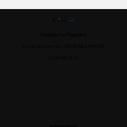
Campus La Pépinière
14 rue Gustave Hirn, 68200 MULHOUSE
03 89 66 09 01
Informations