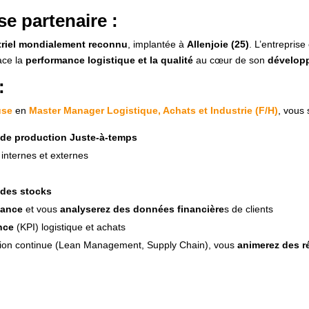
se partenaire :
triel mondialement reconnu
, implantée à
Allenjoie (25)
. L’entreprise
lace la
performance logistique et la qualité
au cœur de son
dévelop
:
use
en
Master Manager Logistique, Achats et Industrie (F/H)
, vous
de production Juste-à-temps
 internes et externes
 des stocks
mance
et vous
analyserez des données financière
s de clients
nce
(KPI) logistique et achats
tion continue (Lean Management, Supply Chain), vous
animerez des r