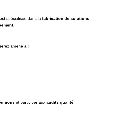
 est spécialisée dans la
fabrication de solutions
pement.
 serez amené à :
éunions
et participer aux
audits qualité