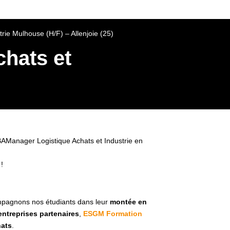
ie Mulhouse (H/F) – Allenjoie (25)
hats et
MBAManager Logistique Achats et Industrie en
 !
pagnons nos étudiants dans leur
montée en
entreprises partenaires
,
ESGM Formation
hats
.