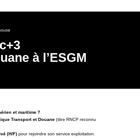
house
ac+3
ouane à l’ESGM
érien et maritime ?
tique Transport et Douane
(titre RNCP reconnu
ivé (H/F)
pour rejoindre son service exploitation.