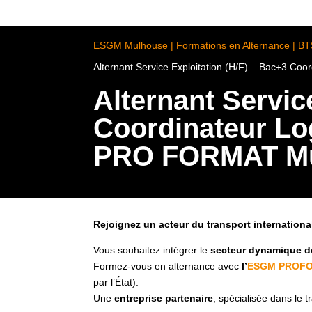
ESGM Mulhouse | Formations en Alternance | B
Alternant Service Exploitation (H/F) – Bac+3 C
Alternant Servic
Coordinateur Lo
PRO FORMAT M
Rejoignez un acteur du transport internation
Vous souhaitez intégrer le
secteur dynamique de
Formez-vous en alternance avec
l’
ESGM PROFO
par l’État).
Une
entreprise partenaire
, spécialisée dans le 