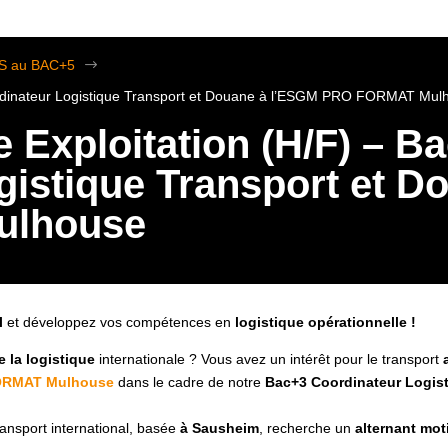
TS au BAC+5
$
oordinateur Logistique Transport et Douane à l’ESGM PRO FORMAT Mul
e Exploitation (H/F) – B
gistique Transport et D
ulhouse
al
et développez vos compétences en
logistique opérationnelle !
 la logistique
internationale ? Vous avez un intérêt pour le transport
a
RMAT Mulhouse
dans le cadre de notre
Bac+3 Coordinateur Logis
transport international, basée
à Sausheim
, recherche un
alternant mot