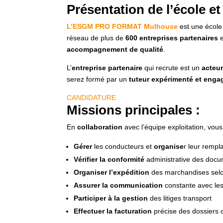
Présentation de l’école et
L’ESGM PRO FORMAT Mulhouse
est une écol
réseau de plus de
600 entreprises partenaires
e
accompagnement de qualité
.
L’
entreprise partenaire
qui recrute est un
acteu
serez formé par un
tuteur expérimenté et enga
CANDIDATURE
Missions principales :
En
collaboration
avec l’équipe exploitation, vou
Gérer
les conducteurs et
organise
r leur remp
Vérifier la conformité
administrative des docu
Organiser l’expédition
des marchandises sel
Assurer la communication
constante avec les 
Participer à la gestion
des litiges transport
Effectuer la facturation
précise des dossiers 