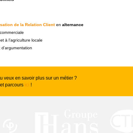
sation de la Relation Client
en
alternance
e commerciale
t à l’agriculture locale
t d’argumentation
tu veux en savoir plus sur un métier ?
 et parcours
ici
!