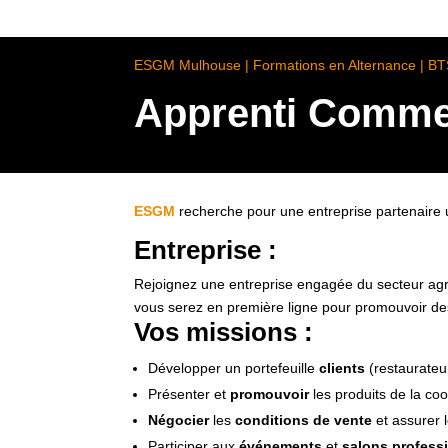
ESGM Mulhouse | Formations en Alternance | B
Apprenti Commer
ESGM
recherche pour une entreprise partenaire
Entreprise :
Rejoignez une entreprise engagée du secteur agro
vous serez en première ligne pour promouvoir des p
Vos missions :
Développer un portefeuille
clients
(restaurateu
Présenter et
promouvoir
les produits de la co
Négocier
les
conditions de vente
et assurer 
Participer aux
événements
et
salons profess