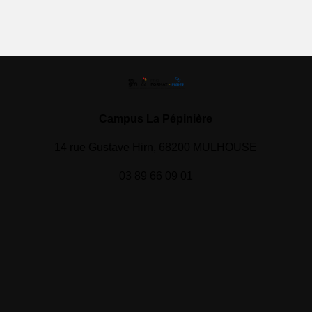
Campus La Pépinière
14 rue Gustave Hirn, 68200 MULHOUSE
03 89 66 09 01