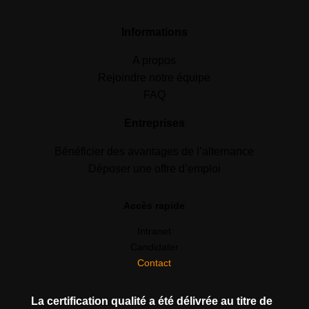
Informations
A propos
Rejoindre notre équipe
FAQ
Entreprises
Bénéficier des avantages de l’alternance
Déposer une offre d’emploi
Accès rapide
Intranet
Candidater
Contact
La certification qualité a été délivrée au titre de