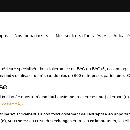
TS au BAC+5
$
Assistant de Gestion Administrative d’Entreprise en a
tion Administrative d’E
mpus
Nos formations
Nos secteurs d’activités
Actualit
upérieure spécialisée dans l’alternance du BAC au BAC+5, accompagne 
vi individualisé et un réseau de plus de 600 entreprises partenaires. C
ise
et implantée dans la région mulhousienne, recherche un(e) alternant(e
rise (GPME).
rticiperez activement au bon fonctionnement de l’entreprise en apportan
t(e), vous serez au cœur des échanges entre les collaborateurs, les clie