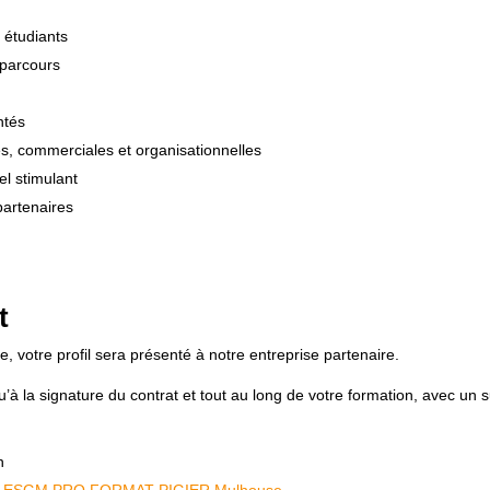
 étudiants
 parcours
ntés
, commerciales et organisationnelles
l stimulant
partenaires
t
 votre profil sera présenté à notre entreprise partenaire.
 la signature du contrat et tout au long de votre formation, avec un s
n
ESGM PRO FORMAT PIGIER Mulhouse