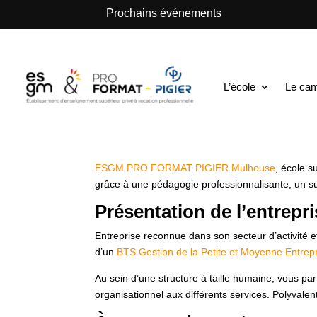
.
Prochains événements
ESGM Mulhouse | Formations en Alternance | B
Assistant de Ges
L’école
Le ca
alternance H/F
ESGM PRO FORMAT PIGIER Mulhouse
, école s
grâce à une pédagogie professionnalisante, un sui
Présentation de l’entrepr
Entreprise reconnue dans son secteur d’activité 
d’un
BTS Gestion de la Petite et Moyenne Entrep
Au sein d’une structure à taille humaine, vous pa
organisationnel aux différents services. Polyvalen