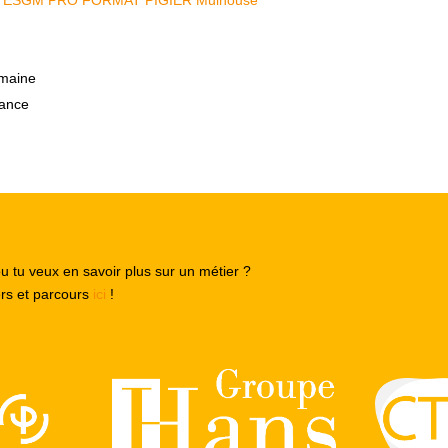
emaine
nance
ou tu veux en savoir plus sur un métier ?
ers et parcours
ici
!