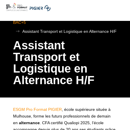
.
ESGM Mulhouse | Formations en Alternance | BTS au
BAC+5
$
Assistant Transport et Logistique en Alternance H/F
Assistant
Transport et
Logistique en
Alternance H/F
ESGM Pro Format PIGIER
, école supérieure située à
Mulhouse, forme les futurs professionnels de demain
en
alternance
. CFA certifié Qualiopi 2025, l’école
accompagne depuis plus de 20 ans ses étudiants grâce