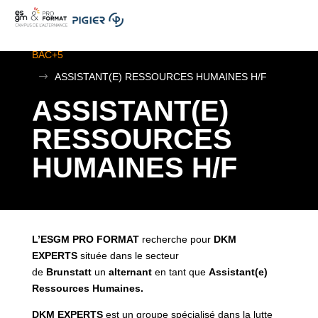
.
ESGM Mulhouse | Formations en Alternance | BTS au
BAC+5
$
ASSISTANT(E) RESSOURCES HUMAINES H/F
ASSISTANT(E)
RESSOURCES
HUMAINES H/F
L’ESGM PRO FORMAT
recherche pour
DKM
EXPERTS
située dans le secteur
de
Brunstatt
un
alternant
en tant que
Assistant(e)
Ressources Humaines.
DKM EXPERTS
est un groupe spécialisé dans la lutte