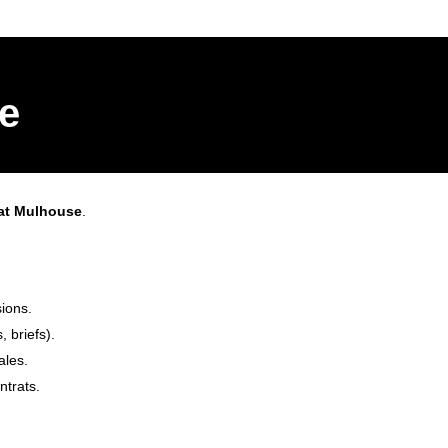
ce
at Mulhouse
.
sions.
, briefs).
ales.
ntrats.