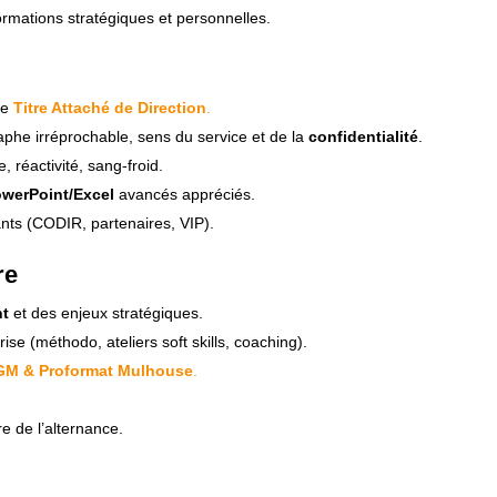
formations stratégiques et personnelles.
le
Titre Attaché de Direction
.
aphe irréprochable, sens du service et de la
confidentialité
.
, réactivité, sang-froid.
werPoint/Excel
avancés appréciés.
ants (CODIR, partenaires, VIP).
re
nt
et des enjeux stratégiques.
ise (méthodo, ateliers soft skills, coaching).
GM & Proformat Mulhouse
.
e de l’alternance.