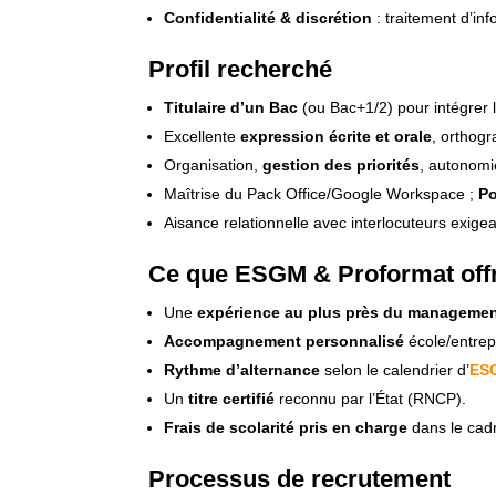
Confidentialité & discrétion
: traitement d’in
Profil recherché
Titulaire d’un Bac
(ou Bac+1/2) pour intégrer 
Excellente
expression écrite et orale
, orthogr
Organisation,
gestion des priorités
, autonomie
Maîtrise du Pack Office/Google Workspace ;
Po
Aisance relationnelle avec interlocuteurs exige
Ce que ESGM & Proformat off
Une
expérience au plus près du manageme
Accompagnement personnalisé
école/entrepr
Rythme d’alternance
selon le calendrier d’
ES
Un
titre certifié
reconnu par l’État (RNCP).
Frais de scolarité pris en charge
dans le cadr
Processus de recrutement