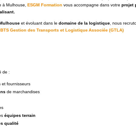
ée à Mulhouse,
ESGM Formation
vous accompagne dans votre
projet
alisant.
 Mulhouse
et évoluant dans le
domaine de la logistique
, nous recru
n
BTS Gestion des Transports et Logistique Associée (GTLA)
é de :
et fournisseurs
ons
de marchandises
s
es
les
équipes terrain
s qualité