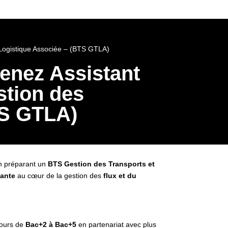
t Logistique Associée – (BTS GTLA)
venez Assistant
stion des
TS GTLA)
en préparant un
BTS Gestion des Transports et
sante
au cœur de la gestion des
flux et du
cours de
Bac+2 à Bac+5
en partenariat avec plus