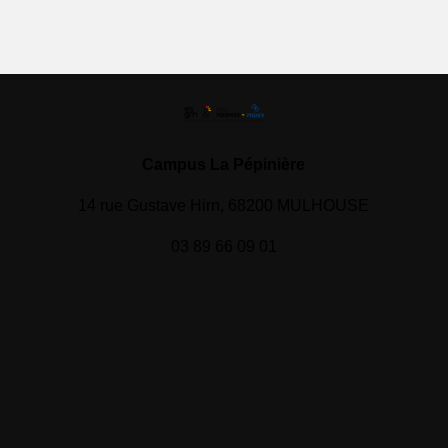
Campus La Pépinière
14 rue Gustave Hirn, 68200 MULHOUSE
03 89 66 09 01