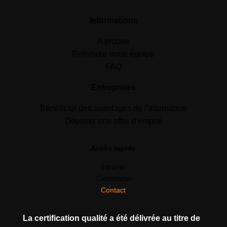
Informations
A propos
Rejoindre notre équipe
FAQ
Entreprises
Bénéficier des avantages de l’alternance
Déposer une offre d’emploi
Accès rapide
Intranet
Candidater
Contact
La certification qualité a été délivrée au titre de