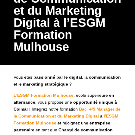
et du Marketing
Digital à l’ESGM
Formation
Mulhouse
Vous êtes
passionné par le digital
, la
communication
et le
marketing stratégique
?
L’ESGM Formation Mulhouse
, école supérieure
en
alternance
, vous propose une
opportunité unique à
Colmar
! Intégrez notre formation
Bac+4/5 Manager de
la Communication et du Marketing Digital
à
l’ESGM
Formation Mulhouse
et rejoignez une
entreprise
partenaire
en tant que
Chargé de communication