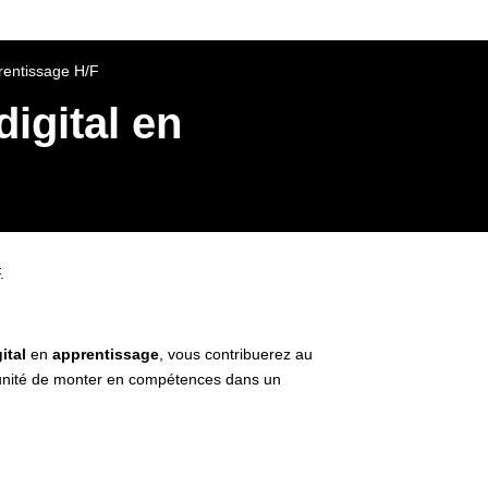
rentissage H/F
igital en
.
ital
en
apprentissage
, vous contribuerez au
ortunité de monter en compétences dans un