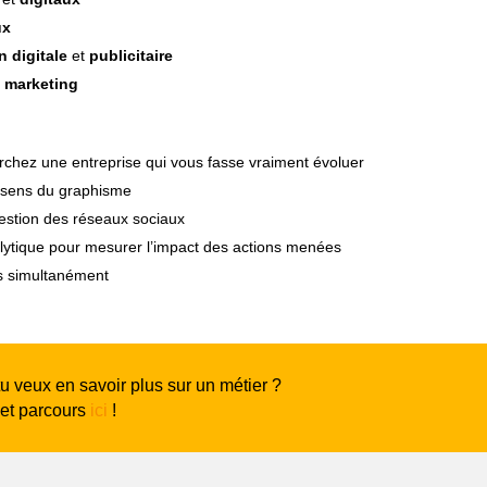
ux
 digitale
et
publicitaire
s marketing
rchez une entreprise qui vous fasse vraiment évoluer
n sens du graphisme
 gestion des réseaux sociaux
nalytique pour mesurer l’impact des actions menées
ts simultanément
tu veux en savoir plus sur un métier ?
 et parcours
ici
!