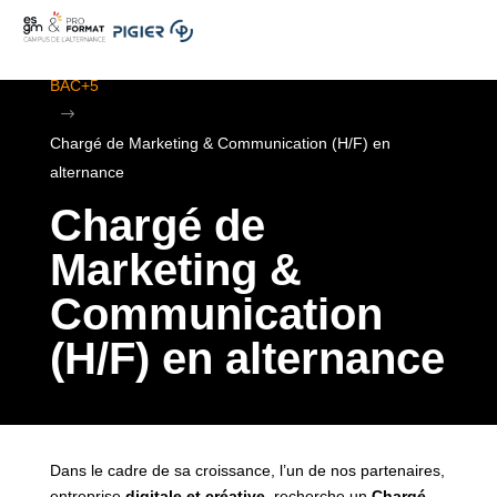
.
ESGM Mulhouse | Formations en Alternance | BTS au
BAC+5
$
Chargé de Marketing & Communication (H/F) en
alternance
Chargé de
Marketing &
Communication
(H/F) en alternance
Dans le cadre de sa croissance, l’un de nos partenaires,
entreprise
digitale et créative
, recherche un
Chargé