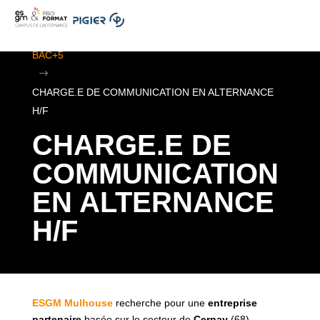
.
ESGM Mulhouse | Formations en Alternance | BTS au
BAC+5
$
CHARGE.E DE COMMUNICATION EN ALTERNANCE
H/F
CHARGE.E DE
COMMUNICATION
EN ALTERNANCE
H/F
ESGM Mulhouse
recherche pour une
entreprise
partenaire
basée sur le secteur de
Cernay
(68)