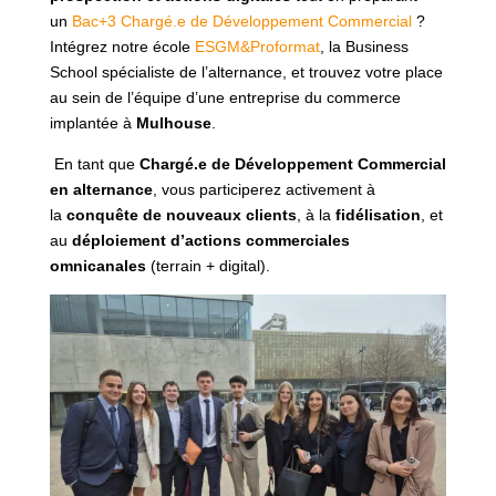
un
Bac+3 Chargé.e de Développement Commercial
?
Intégrez notre école
ESGM&Proformat
, la Business
School spécialiste de l’alternance, et trouvez votre place
au sein de l’équipe d’une entreprise du commerce
implantée à
Mulhouse
.
En tant que
Chargé.e de Développement Commercial
en alternance
, vous participerez activement à
la
conquête de nouveaux clients
, à la
fidélisation
, et
au
déploiement d’actions commerciales
omnicanales
(terrain + digital).