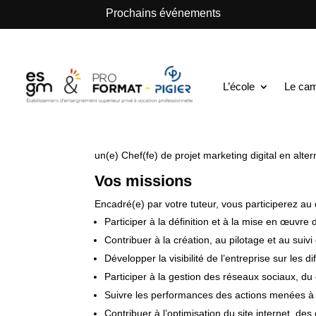
.
Prochains événements
ESGM Mulhouse | Formations en Alternance | B
Chef(fe) de proje
L’école
Le ca
ESGM&Proformat
recherche pour l’un de ses part
un(e) Chef(fe) de projet marketing digital en alt
Vos missions
Encadré(e) par votre tuteur, vous participerez au 
Participer à la définition et à la mise en œuvre 
Contribuer à la création, au pilotage et au su
Développer la visibilité de l’entreprise sur les d
Participer à la gestion des réseaux sociaux, du 
Suivre les performances des actions menées à l
Contribuer à l’optimisation du site internet, des