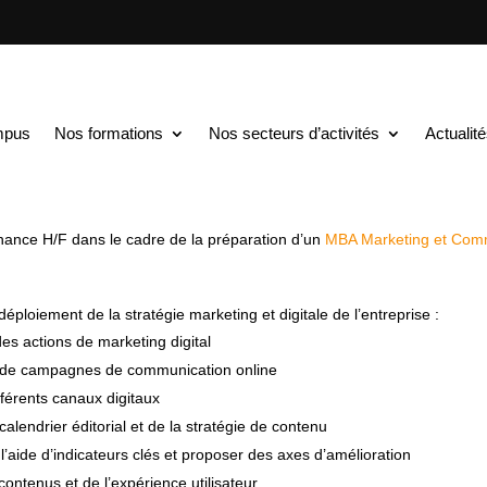
TS au BAC+5
$
Chef(fe) de projet marketing digital en alternance H/F
t marketing digital en a
mpus
Nos formations
Nos secteurs d’activités
Actualit
enaires, une entreprise souhaitant développer sa visibilité, sa perform
ernance H/F dans le cadre de la préparation d’un
MBA Marketing et Commu
déploiement de la stratégie marketing et digitale de l’entreprise :
des actions de marketing digital
ivi de campagnes de communication online
ifférents canaux digitaux
calendrier éditorial et de la stratégie de contenu
’aide d’indicateurs clés et proposer des axes d’amélioration
 contenus et de l’expérience utilisateur