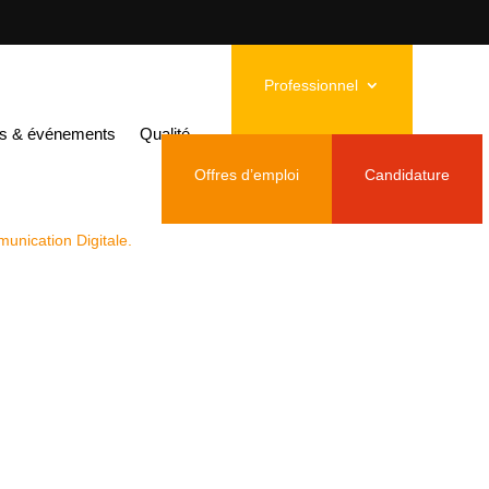
Professionnel
lternance H/F
és & événements
Qualité
Offres d’emploi
Candidature
ance digitale et sa stratégie de communication,
nication Digitale.