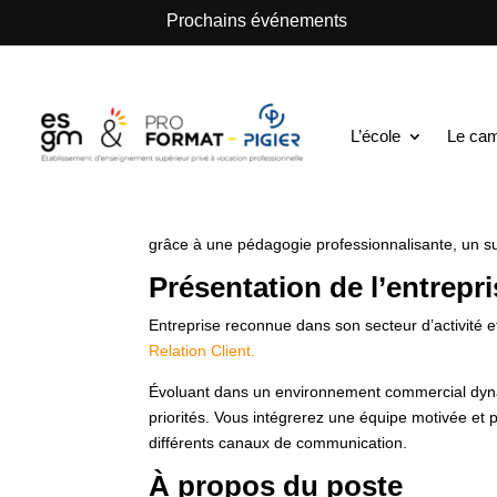
.
Prochains événements
ESGM Mulhouse | Formations en Alternance | B
Commercial et Re
L’école
Le ca
ESGM PRO FORMAT PIGIER Mulhouse
, école s
grâce à une pédagogie professionnalisante, un sui
Présentation de l’entrepr
Entreprise reconnue dans son secteur d’activité 
Relation Client.
Évoluant dans un environnement commercial dynami
priorités. Vous intégrerez une équipe motivée et p
différents canaux de communication.
À propos du poste