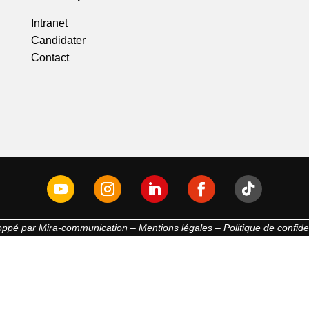
Intranet
Candidater
Contact
oppé par
Mira-communication
–
Mentions légales
–
Politique de confiden