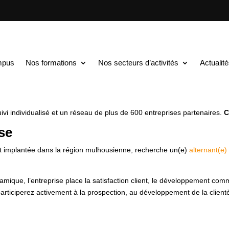
TS au BAC+5
$
Commercial et Relation Client en alternance H/F
lation Client en altern
mpus
Nos formations
Nos secteurs d’activités
Actualit
upérieure spécialisée dans l’alternance du BAC au BAC+5, accompagne 
vi individualisé et un réseau de plus de 600 entreprises partenaires.
C
ise
et implantée dans la région mulhousienne, recherche un(e)
alternant(e)
que, l’entreprise place la satisfaction client, le développement comme
articiperez activement à la prospection, au développement de la clientèle