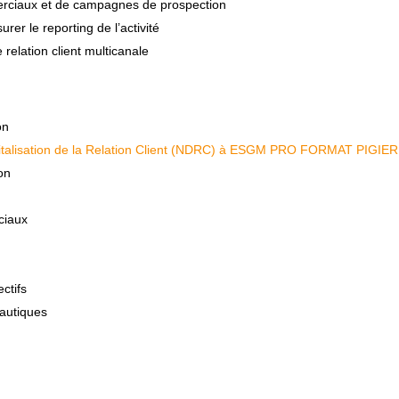
merciaux et de campagnes de prospection
er le reporting de l’activité
relation client multicanale
on
gitalisation de la Relation Client (NDRC) à ESGM PRO FORMAT PIGIE
on
ociaux
ectifs
eautiques