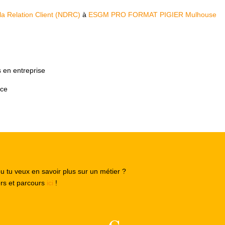
 la Relation Client (NDRC)
à
ESGM PRO FORMAT PIGIER Mulhouse
s en entreprise
nce
ou tu veux en savoir plus sur un métier ?
ers et parcours
ici
!