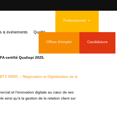
Professionnel
ance H/F
és & événements
Qualité
Offres d’emploi
Candidature
depuis plus de 20 ans les étudiants vers l’emploi
FA certifié Qualiopi 2025.
 BTS NDRC – Négociation et Digitalisation de la
rcial et l’innovation digitale au cœur de ses
 ainsi qu’à la gestion de la relation client sur