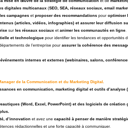
à la mise en œuvre de la stratégie de communication
et de
marketing
es digitales multicanaux
(
SEO, SEA, réseaux sociaux, email marke
 des campagnes
et
proposer des recommandations
pour
optimiser 
ntenus (articles, vidéos, infographies) et assurer leur diffusion s
prise
sur
les réseaux sociaux
et
animer les communautés en ligne
.
tielle et technologique
pour identifier les tendances et opportunités
 départements de l’entreprise pour
assurer la cohérence des message
d’événements internes et externes (webinaires, salons, conférence
anager de la Communication et du Marketing Digital.
sances en communication, marketing digital et outils d’analyse 
ureautiques (Word, Excel, PowerPoint) et des logiciels de créatio
 plus.
ité, d’innovation
et avez une
capacité à penser de manière stratégi
étences rédactionnelles et une forte capacité à communiquer.