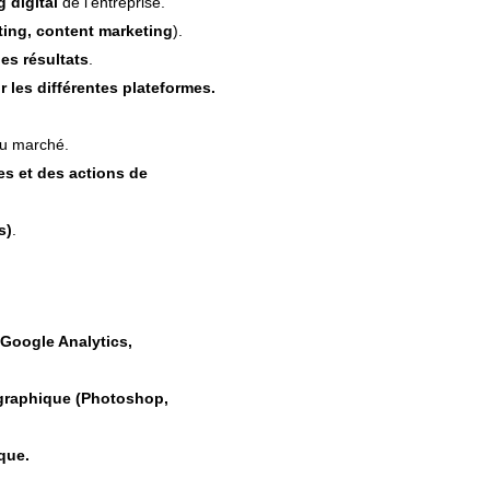
 digital
de l’entreprise.
ting, content marketing
).
les résultats
.
ur les différentes plateformes.
 du marché.
s et des actions de
s)
.
(Google Analytics,
n graphique (Photoshop,
que.