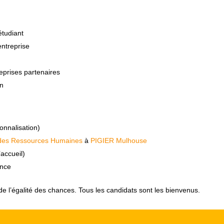
étudiant
entreprise
eprises partenaires
on
onnalisation)
des Ressources Humaines
à
PIGIER Mulhouse
’accueil)
ance
de l’égalité des chances. Tous les candidats sont les bienvenus.