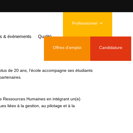
s en Alternance H/F
Professionnel
rces Humaines
és & événements
Qualité
Offres d’emploi
Candidature
plus de 20 ans, l’école accompagne ses étudiants
partenaires.
ice Ressources Humaines en intégrant un(e)
es liées à la gestion, au pilotage et à la