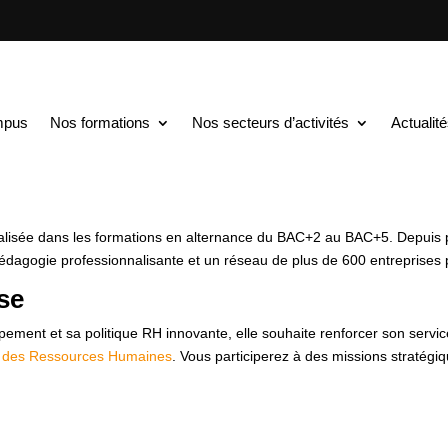
TS au BAC+5
$
Manager du Développement des Ressources Humaine
eloppement des Ressou
mpus
Nos formations
Nos secteurs d’activités
Actualit
/F
alisée dans les formations en alternance du BAC+2 au BAC+5. Depuis 
pédagogie professionnalisante et un réseau de plus de 600 entreprises 
ise
pement et sa politique RH innovante, elle souhaite renforcer son serv
 des Ressources Humaines
. Vous participerez à des missions stratégiqu