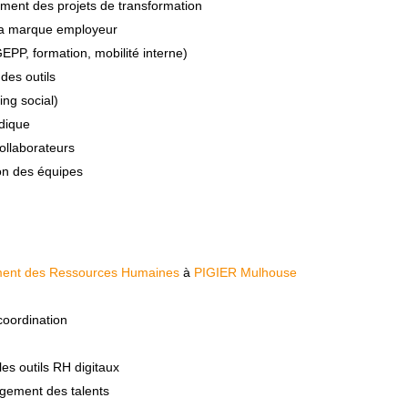
ment des projets de transformation
 la marque employeur
PP, formation, mobilité interne)
des outils
ing social)
idique
ollaborateurs
n des équipes
ent des Ressources Humaines
à
PIGIER Mulhouse
coordination
é
les outils RH digitaux
agement des talents