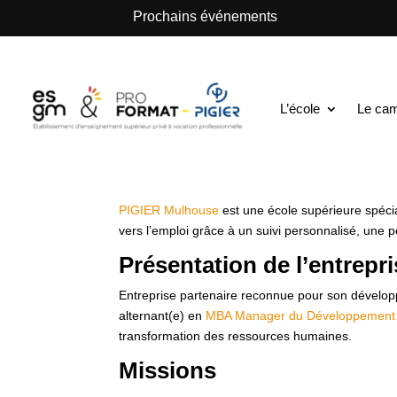
.
Prochains événements
ESGM Mulhouse | Formations en Alternance | B
Manager du Dév
L’école
Le ca
en Alternance H
PIGIER Mulhouse
est une école supérieure spéci
vers l’emploi grâce à un suivi personnalisé, une 
Présentation de l’entrepr
Entreprise partenaire reconnue pour son dévelop
alternant(e) en
MBA Manager du Développement
transformation des ressources humaines.
Missions