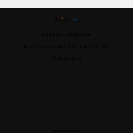
Campus La Pépinière
14 rue Gustave Hirn, 68200 MULHOUSE
03 89 66 09 01
Informations