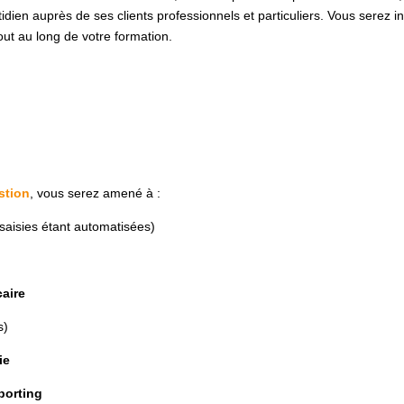
idien auprès de ses clients professionnels et particuliers. Vous sere
ut au long de votre formation.
stion
, vous serez amené à :
saisies étant automatisées)
caire
s)
rie
porting