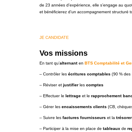
de 23 années d’expérience, elle s’engage au quot
et bénéficierez d’un accompagnement structuré to
JE CANDIDATE
Vos missions
En tant qu’
alternant
en
BTS Comptabilité et Ge
– Contrôler les
écritures comptables
(90 % des 
– Réviser et
justifier
les
comptes
– Effectuer le
lettrage
et le
rapprochement ban
– Gérer les
encaissements clients
(CB, chèque
– Suivre les
factures fournisseurs
et la
trésore
– Participer à la mise en place de
tableaux
de
re