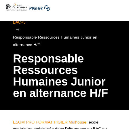
.
ESGM Mulhouse | Formations en Alternance | BTS au
BAC+5
$
Responsable Ressources Humaines Junior en
alternance H/F
Responsable
Ressources
Humaines Junior
en alternance H/F
ESGM PRO FORMAT PIGIER Mulhouse
, école
supérieure spécialisée dans l’alternance du BAC au