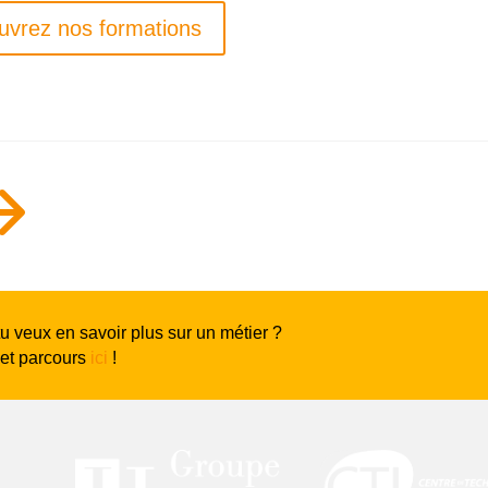
uvrez nos formations
$
tu veux en savoir plus sur un métier ?
 et parcours
ici
!