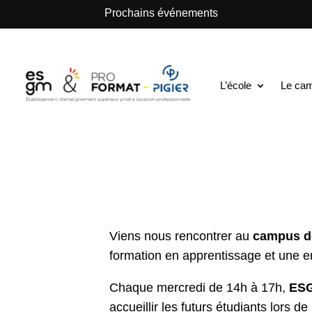
.
Prochains événements
ESGM Mulhouse | Formations en Alternance | B
Rencontres & Ori
L’école
Le ca
30 Sep 2025
|
Nos événements
Viens nous rencontrer au
campus de
formation en apprentissage et une en
Chaque mercredi de 14h à 17h,
ESG
accueillir les futurs étudiants lors 