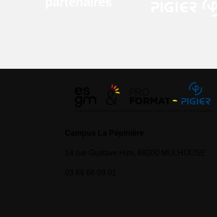
partenaires
Campus La Pépinière
14 rue Gustave Hirn, 68200 MULHOUSE
03 89 66 09 01