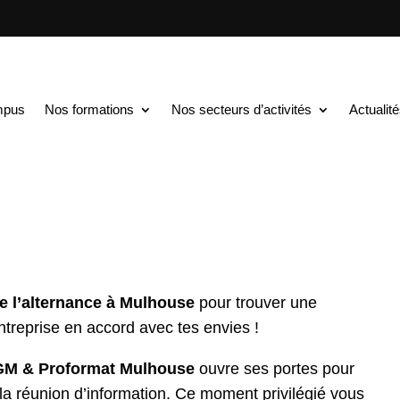
TS au BAC+5
$
Rencontres & Orientation : mercredi 1 octobre
entation : mercredi 1 o
mpus
Nos formations
Nos secteurs d’activités
Actualit
 l’alternance à Mulhouse
pour trouver une
treprise en accord avec tes envies !
M & Proformat Mulhouse
ouvre ses portes pour
de la réunion d’information. Ce moment privilégié vous