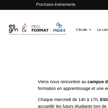
.
Prochains événements
ESGM Mulhouse | Formations en Alternance | B
Rencontres & Ori
L’école
Le ca
3 Juil 2025
|
Nos événements
Viens nous rencontrer au
campus de
formation en apprentissage et une en
Chaque mercredi de 14h à 17h,
ESG
accueillir les futurs étudiants lors 