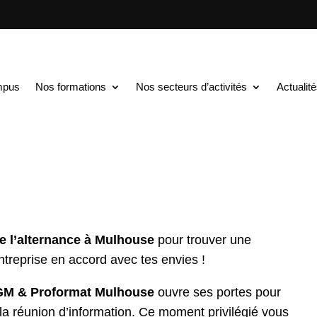
TS au BAC+5
$
Rencontres & Orientation : mercredi 9 juillet
entation : mercredi 9 jui
mpus
Nos formations
Nos secteurs d’activités
Actualit
 l’alternance à Mulhouse
pour trouver une
treprise en accord avec tes envies !
M & Proformat Mulhouse
ouvre ses portes pour
de la réunion d’information. Ce moment privilégié vous