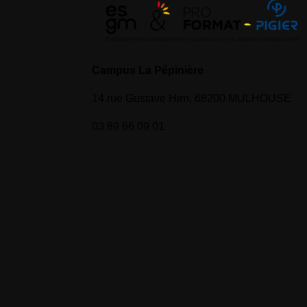
Campus La Pépinière
14 rue Gustave Hirn, 68200 MULHOUSE
03 89 66 09 01