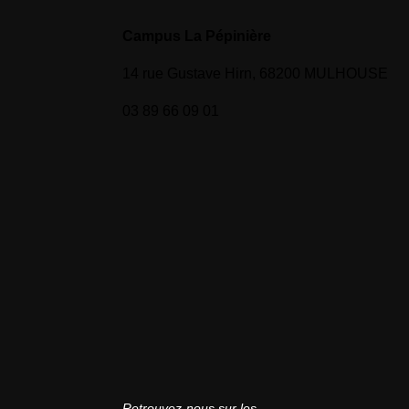
Campus La Pépinière
14 rue Gustave Hirn, 68200 MULHOUSE
03 89 66 09 01
Retrouvez-nous sur les