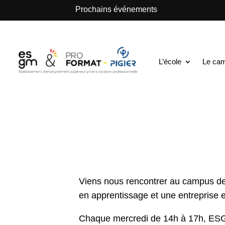
.
Prochains événements
ESGM Mulhouse | Formations en Alternance | B
Rencontres & Ori
L’école
Le ca
14 Jan 2025
|
Nos événements
Viens nous rencontrer au campus de 
en apprentissage et une entreprise e
Chaque mercredi de 14h à 17h, ESG