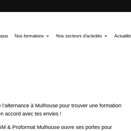
TS au BAC+5
$
Rencontres & Orientation : mercredi 22 janvier
entation : mercredi 22 
mpus
Nos formations
Nos secteurs d’activités
Actualit
l’alternance à Mulhouse pour trouver une formation
n accord avec tes envies !
M & Proformat Mulhouse ouvre ses portes pour