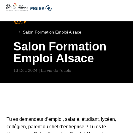
.
ESGM Mulhouse | Formations en Alternance | BTS au
BAC+5
$
Salon Formation Emploi Alsace
Salon Formation
Emploi Alsace
13 Déc 2024
|
La vie de l’école
Tu es demandeur d’emploi, salarié, étudiant, lycéen,
collégien, parent ou chef d’entreprise ? Tu es le