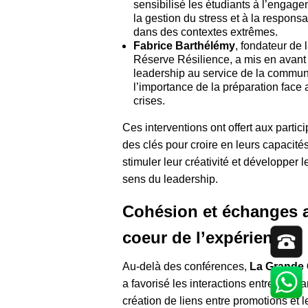
sensibilisé les étudiants à l’engage
la gestion du stress et à la responsa
dans des contextes extrêmes.
Fabrice Barthélémy
, fondateur de 
Réserve Résilience, a mis en avant 
leadership au service de la commun
l’importance de la préparation face
crises.
Ces interventions ont offert aux partic
des clés pour croire en leurs capacités
stimuler leur créativité et développer l
sens du leadership.
Cohésion et échanges 
coeur de l’expérience
Au-delà des conférences,
La Grande 
a favorisé les interactions entre étudia
création de liens entre promotions et l