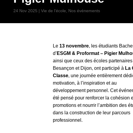
24 Nov 2025
|
Vie de l'école
,
Nos événements
Le
13 novembre
, les étudiants Bache
d’
ESGM & Proformat – Pigier Mulh
ainsi que ceux des écoles partenaires
Besançon et Dijon, ont participé à
La 
Classe
, une journée entièrement dédi
motivation, à l’inspiration et au
développement personnel. Cet événe
été pensé pour renforcer la cohésion 
promotions et nourrir l’ambition des é
dans la construction de leur parcours
professionnel.