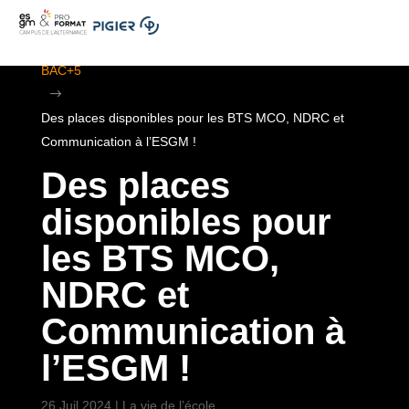
.
ESGM Mulhouse | Formations en Alternance | BTS au
BAC+5
$
Des places disponibles pour les BTS MCO, NDRC et
Communication à l’ESGM !
Des places
disponibles pour
les BTS MCO,
NDRC et
Communication à
l’ESGM !
26 Juil 2024
|
La vie de l’école