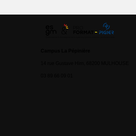
Campus La Pépinière
14 rue Gustave Hirn, 68200 MULHOUSE
03 89 66 09 01