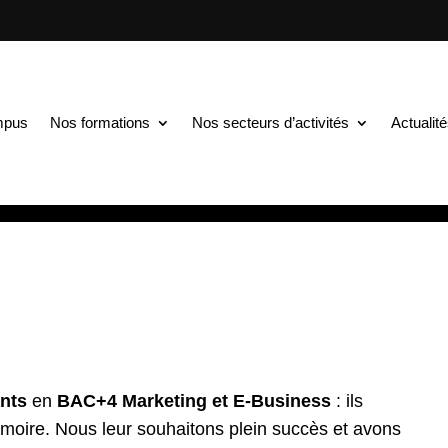
TS au BAC+5
$
Les talents de demain en Communication et Marketing
demain en Communicatio
mpus
Nos formations
Nos secteurs d’activités
Actualit
leurs soutenances !
ants
en
BAC+4 Marketing et E-Business
: ils
moire. Nous leur souhaitons plein succès et avons