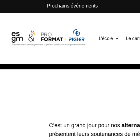
.
Prochains événements
ESGM Mulhouse | Formations en Alternance | B
Les talents de 
L’école
Le ca
Digital passent 
23 Juil 2024
|
La vie de l’école
C’est un grand jour pour nos
altern
présentent leurs soutenances de mé