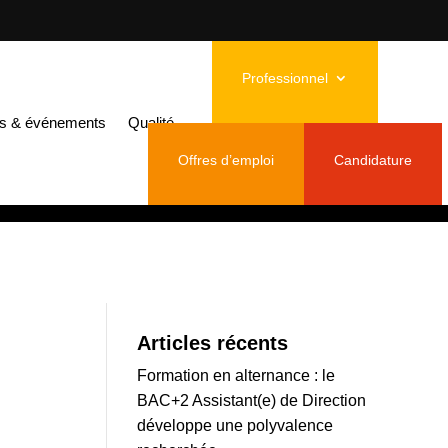
 Digital passent leurs soutenances !
Professionnel
n et Marketing
és & événements
Qualité
Offres d’emploi
Candidature
Articles récents
Formation en alternance : le
BAC+2 Assistant(e) de Direction
développe une polyvalence