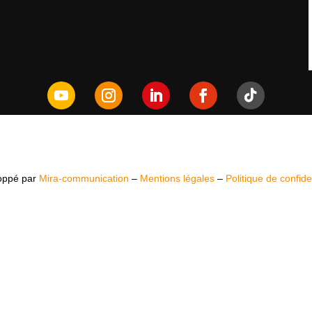
oppé par
Mira-communication
–
Mentions légales
–
Politique de confiden