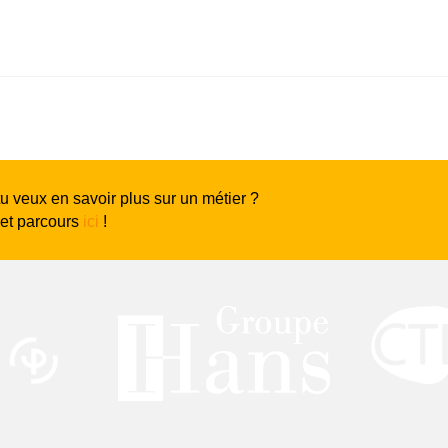
tu veux en savoir plus sur un métier ?
 et parcours
ici
!