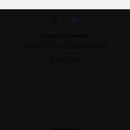
Campus La Pépinière
14 rue Gustave Hirn, 68200 MULHOUSE
03 89 66 09 01
Informations