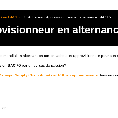
TS au BAC+5
$
Acheteur / Approvisionneur en alternance BAC +5
ovisionneur en alternan
e mondial un alternant en tant qu’acheteur/ approvisionneur pour son
s
es en
BAC +5
par un cursus de passion?
Manager Supply Chain Achats et RSE en apprentissage
dans un con
ational