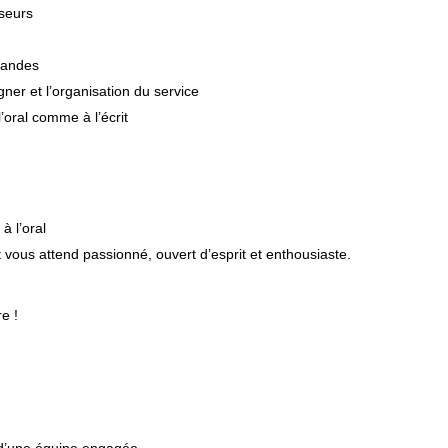
sseurs
mandes
er et l’organisation du service
l’oral comme à l’écrit
à l’oral
nt vous attend passionné, ouvert d’esprit et enthousiaste.
e !
 d’une équipe engagée.